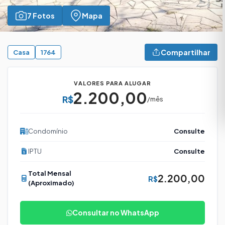
7 Fotos
Mapa
Compartilhar
Casa
1764
VALORES PARA ALUGAR
2.200,00
R$
/mês
Condomínio
Consulte
IPTU
Consulte
Total Mensal
2.200,00
R$
(Aproximado)
Consultar no WhatsApp