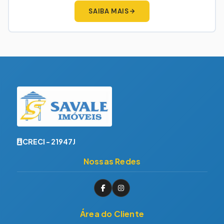
SAIBA MAIS
CRECI - 21947J
Nossas Redes
Área do Cliente