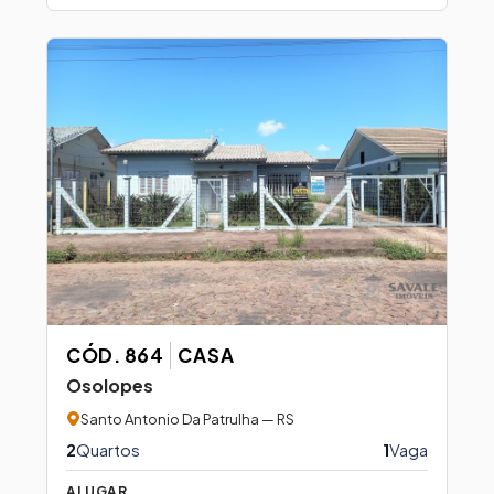
CÓD. 864
CASA
Osolopes
Santo Antonio Da Patrulha — RS
2
Quartos
1
Vaga
ALUGAR