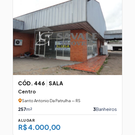
CÓD. 446
SALA
Centro
Santo Antonio Da Patrulha — RS
257
m²
3
Banheiros
ALUGAR
R$ 4.000,00