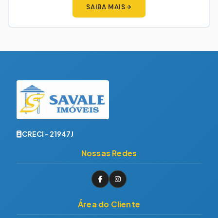
SAIBA MAIS
CRECI - 21947J
Nossas Redes
Área do Cliente