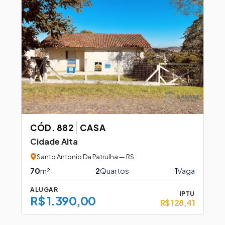
CÓD. 882
CASA
Cidade Alta
Santo Antonio Da Patrulha — RS
70
m²
2
Quartos
1
Vaga
ALUGAR
IPTU
R$ 1.390,00
R$ 128,41