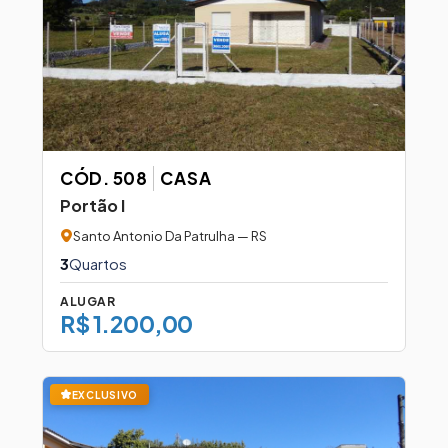
CÓD. 508
CASA
Portão I
Santo Antonio Da Patrulha — RS
3
Quartos
ALUGAR
R$ 1.200,00
EXCLUSIVO