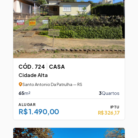
CÓD. 724
CASA
Cidade Alta
Santo Antonio Da Patrulha — RS
65
m²
3
Quartos
ALUGAR
IPTU
R$ 1.490,00
R$ 326,17