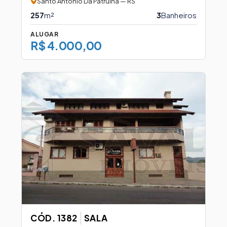
Santo Antonio Da Patrulha — RS
257
m²
3
Banheiros
ALUGAR
R$ 4.000,00
CÓD. 1382
SALA