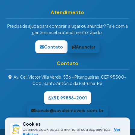
Atendimento
Precisa de ajuda para comprar, alugar ou anunciar? Fale com a
gente e receba atendimento rápido.
Contato
Anunciar
Contato
Av. Cel. Victor Villa Verde, 536 - Pitangueiras, CEP 95500-
000, Santo Antônio da Patrulha, RS
(51) 99886-2001
savale@savaleimoveis.com.br
Cookies
Usamos cookies para melhorar sua experiência.
Ver
Política